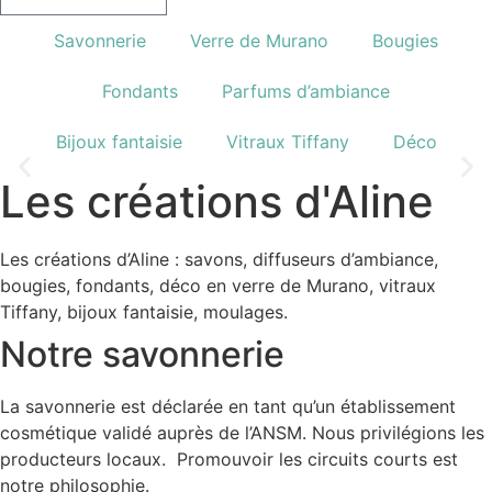
Savonnerie
Verre de Murano
Bougies
Fondants
Parfums d’ambiance
Les savons des bruyères
Bijoux fantaisie
Vitraux Tiffany
Déco
Nous proposons un large choix de savons fabriqués à la
main.
Les créations d'Aline
Voir les savons
Les créations d’Aline : savons, diffuseurs d’ambiance,
bougies, fondants, déco en verre de Murano, vitraux
Tiffany, bijoux fantaisie, moulages.
Notre savonnerie
La savonnerie est déclarée en tant qu’un établissement
cosmétique validé auprès de l’ANSM. Nous privilégions les
producteurs locaux. Promouvoir les circuits courts est
notre philosophie.