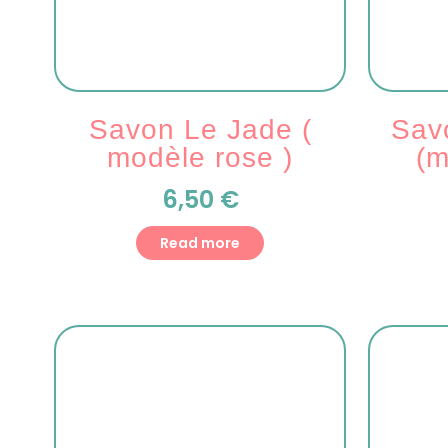
Savon Le Jade (
Sav
modèle rose )
(m
6,50
€
Read more