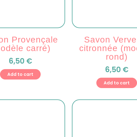
on Provençale
Savon Verve
odèle carré)
citronnée (mo
rond)
6,50
€
6,50
€
Add to cart
Add to cart