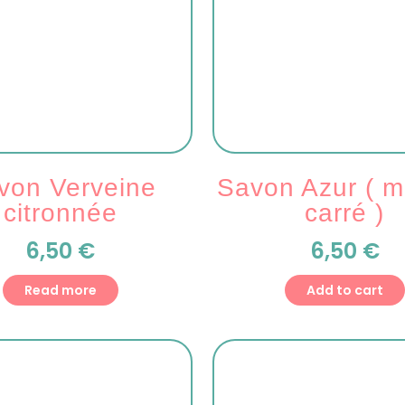
von Verveine
Savon Azur ( 
citronnée
carré )
6,50
€
6,50
€
Read more
Add to cart