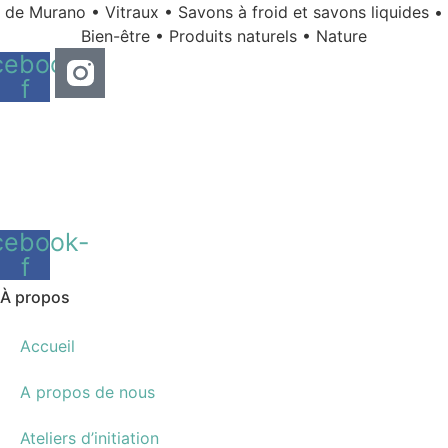
de Murano • Vitraux • Savons à froid et savons liquides •
Bien-être • Produits naturels • Nature
cebook-
f
cebook-
f
À propos
Accueil
A propos de nous
Ateliers d’initiation