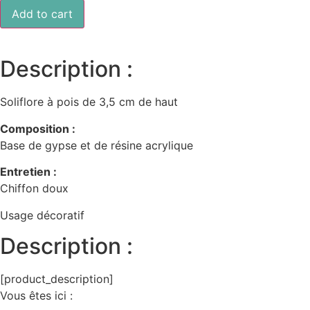
Soliflore
Add to cart
à
pois
quantity
Description :
Soliflore à pois de 3,5 cm de haut
Composition :
Base de gypse et de résine acrylique
Entretien :
Chiffon doux
Usage décoratif
Description :
[product_description]
Vous êtes ici :